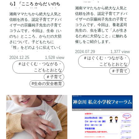
ら】「こころ からだ いのち
み！親子で感じてみません
湘南ママたちから絶大な人気と
の絵本」（幼児からの絵本）
か？ ～養老先生の蟲展から～
信頼を誇る、認定子育てアドバ
湘南ママたちから絶大な人気と
㉗
イザーの宗藤純子先生の子育て
信頼を誇る、認定子育てアドバ
コラムです。今回は、養老孟司
イザーの宗藤純子先生の子育て
先生の、虫を通して「人が生き
コラムです。今回は、生命（い
るために大切なこと」に触れる
のち）とこころ、からだの大切
催しをご紹介します。
さについて。子どもたちに
「性」をどのように伝えていく
2024.07.29
1,377 view
か、参考になる本の紹介です。
2024.12.25
1,528 view
＃はぐくむ・つながる・
＃はぐくむ・つながる・
こどもとおとな
こどもとおとな
＃子育て
＃子育て
#生命の安全教育