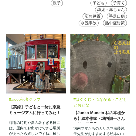
親子
子ども
子育て
幼児・赤ちゃん
応急処置
手足口病
水難事故
熱中症対策
#aicco記者クラブ
#はぐくむ・つながる・こども
とおとな
【実録】子どもと一緒に京急
ミュージアムに行ってみた！
【Junko Muneto 私の本棚か
ら】絵本作家・堀内誠一さん
梅雨の時期や夏の暑すぎる日に
の絵の世界⑰
は、屋内でお出かけできる場所
湘南ママたちのカリスマ宗藤純
があったら嬉しいですね。横浜
子先生がおすすめする絵本のコ