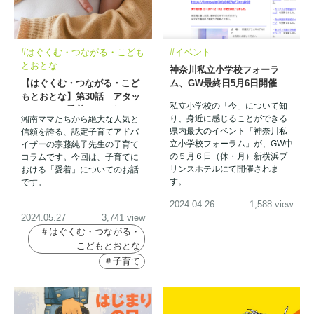
#はぐくむ・つながる・こども
#イベント
とおとな
神奈川私立小学校フォーラ
【はぐくむ・つながる・こど
ム、GW最終日5月6日開催
もとおとな】第30話 アタッ
私立小学校の「今」について知
チメント（愛着）ってなに？
り、身近に感じることができる
湘南ママたちから絶大な人気と
県内最大のイベント「神奈川私
信頼を誇る、認定子育てアドバ
立小学校フォーラム」が、GW中
イザーの宗藤純子先生の子育て
の５月６日（休・月）新横浜プ
コラムです。今回は、子育てに
リンスホテルにて開催されま
おける「愛着」についてのお話
す。
です。
2024.04.26
1,588 view
2024.05.27
3,741 view
＃はぐくむ・つながる・
こどもとおとな
＃子育て