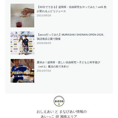
【30分でできる】超簡単・自由研究をやってみた！vol3.色
が変わるぶどうジュース
2021/08/26
【aicco行ってみた】MURASAKI SHONAN OPEN 2026、
鵠沼海浜公園で開催
2026/08/05
夏休み！超簡単・楽しい自由研究～子どもと科学遊び
（vol.1）魔法の粉で氷釣り
2021/07/04
おしえあい と まなびあい情報の
あいっこ @ 湘南エリア