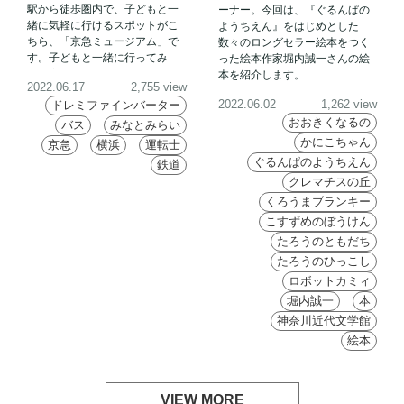
駅から徒歩圏内で、子どもと一
ーナー。今回は、『ぐるんぱの
緒に気軽に行けるスポットがこ
ようちえん』をはじめとした
ちら、「京急ミュージアム」で
数々のロングセラー絵本をつく
す。子どもと一緒に行ってみ
った絵本作家堀内誠一さんの絵
た、実録レポートをお届けしま
本を紹介します。
2022.06.17
2,755 view
す！
2022.06.02
1,262 view
ドレミファインバーター
おおきくなるの
バス
みなとみらい
かにこちゃん
京急
横浜
運転士
ぐるんぱのようちえん
鉄道
クレマチスの丘
くろうまブランキー
こすずめのぼうけん
たろうのともだち
たろうのひっこし
ロボットカミィ
堀内誠一
本
神奈川近代文学館
絵本
VIEW MORE