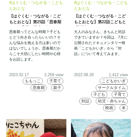
#はぐくむ・つながる・こども
#はぐくむ・つながる・こども
とおとな
とおとな
【はぐくむ・つながる・こど
【はぐくむ・つながる・こど
もとおとな】第25話「思春期
もとおとな】第22話こどもと
って？①親が戸惑う春、どう
「対話」してますか？
思春期ってどんな時期？子ども
大人のみなさん、きちんと対話
むきあう？」
とどう向き合ったらいいの？そ
できていますか？今回は、7月に
んな悩みを抱える方は多いので
公開されたドキュメンタリー映
はないでしょうか。思春期だか
画「こどもかいぎ」から『対
らこそ大切にしたい時間や心得
話』について考えてみます。
をお話します。
2023.02.17
2,259 view
2022.08.28
1,412 view
ももっこ
子育て
こどもかいぎ
思春期
親子
サークルタイム
子ども
子育て
対話
幼児・赤ちゃん
映画
本