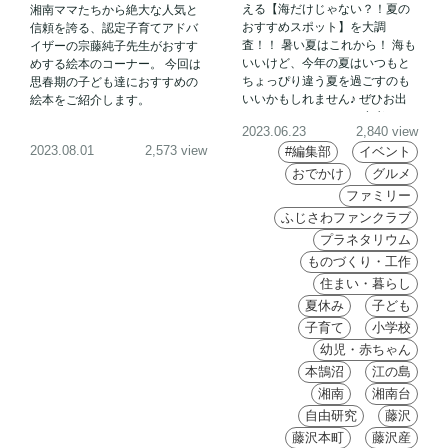
える【海だけじゃない？！夏の
湘南ママたちから絶大な人気と
おすすめスポット】を大調
信頼を誇る、認定子育てアドバ
査！！ 暑い夏はこれから！ 海も
イザーの宗藤純子先生がおすす
いいけど、今年の夏はいつもと
めする絵本のコーナー。 今回は
ちょっぴり違う夏を過ごすのも
思春期の子ども達におすすめの
いいかもしれません♪ ぜひお出
絵本をご紹介します。
かけやレジャーなどの参考にし
2023.06.23
2,840 view
ていただけると嬉しいです！み
2023.08.01
2,573 view
#編集部
イベント
なさんで楽しい夏を過ごしまし
ょう♪
おでかけ
グルメ
ファミリー
ふじさわファンクラブ
プラネタリウム
ものづくり・工作
住まい・暮らし
夏休み
子ども
子育て
小学校
幼児・赤ちゃん
本鵠沼
江の島
湘南
湘南台
自由研究
藤沢
藤沢本町
藤沢産