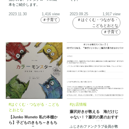
本をご紹介します。
2023.11.30
1,416 view
2023.09.25
1,917 view
＃子育て
＃はぐくむ・つながる・
こどもとおとな
＃子育て
#はぐくむ・つながる・こども
#お店情報
とおとな
藤沢好きが教える 海だけじ
【Junko Muneto 私の本棚か
ゃない！？藤沢の夏のおすす
ら】子どものきもち～きもち
めスポットをご紹介！
ふじさわファンクラブ会員が教
はなにいろ？㉔