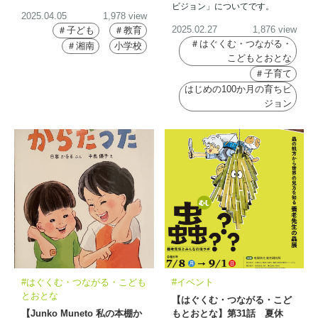
ビジョン」についてです。
2025.04.05
1,978 view
2025.02.27
1,876 view
＃子ども
＃教育
＃はぐくむ・つながる・
＃湘南
小学校
こどもとおとな
＃子育て
はじめの100か月の育ちビ
ジョン
#はぐくむ・つながる・こども
#イベント
とおとな
【はぐくむ・つながる・こど
【Junko Muneto 私の本棚か
もとおとな】第31話 夏休