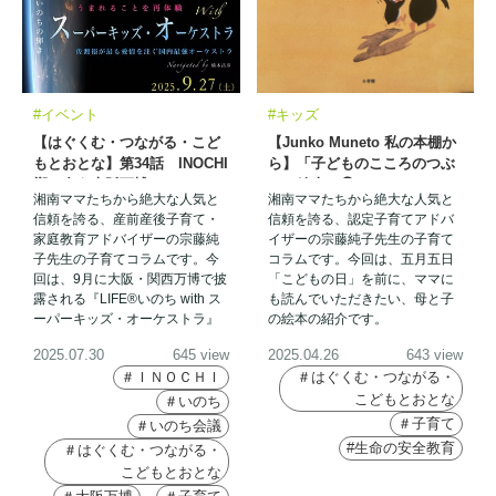
#イベント
#キッズ
【はぐくむ・つながる・こど
【Junko Muneto 私の本棚か
もとおとな】第34話 INOCHI
ら】「子どものこころのつぶ
響き合う大阪万博
やき絵本」㉘
湘南ママたちから絶大な人気と
湘南ママたちから絶大な人気と
信頼を誇る、産前産後子育て・
信頼を誇る、認定子育てアドバ
家庭教育アドバイザーの宗藤純
イザーの宗藤純子先生の子育て
子先生の子育てコラムです。今
コラムです。今回は、五月五日
回は、9月に大阪・関西万博で披
「こどもの日」を前に、ママに
露される『LIFE®︎いのち with ス
も読んでいただきたい、母と子
ーパーキッズ・オーケストラ』
の絵本の紹介です。
についてです。
2025.07.30
645 view
2025.04.26
643 view
＃ＩＮＯＣＨＩ
＃はぐくむ・つながる・
こどもとおとな
＃いのち
＃子育て
＃いのち会議
#生命の安全教育
＃はぐくむ・つながる・
こどもとおとな