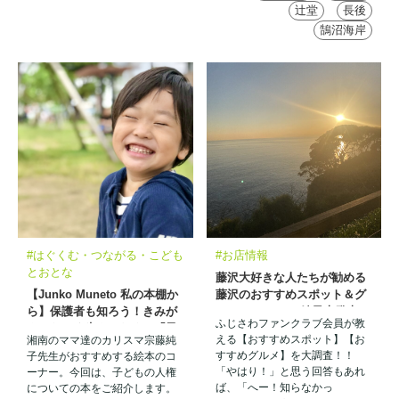
辻堂
長後
鵠沼海岸
#はぐくむ・つながる・こども
#お店情報
とおとな
藤沢大好きな人たちが勧める
【Junko Muneto 私の本棚か
藤沢のおすすめスポット＆グ
ら】保護者も知ろう！きみが
ルメ アンケート結果大発表！
ふじさわファンクラブ会員が教
きみらしく生きるために「子
える【おすすめスポット】【お
湘南のママ達のカリスマ宗藤純
どもの権利」㉓
すすめグルメ】を大調査！！
子先生がおすすめする絵本のコ
「やはり！」と思う回答もあれ
ーナー。今回は、子どもの人権
ば、「へー！知らなかっ
についての本をご紹介します。