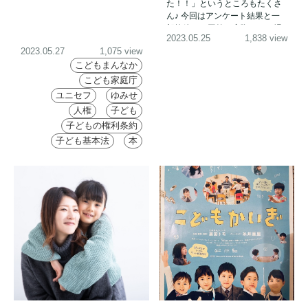
た！！」というところもたくさ
ん♪ 今回はアンケート結果と一
部抜粋した回答と実際にその場
2023.05.25
1,838 view
所に行ってきたレポートと共に
2023.05.27
1,075 view
ご紹介していきます！
こどもまんなか
こども家庭庁
ユニセフ
ゆみせ
人権
子ども
子どもの権利条約
子ども基本法
本