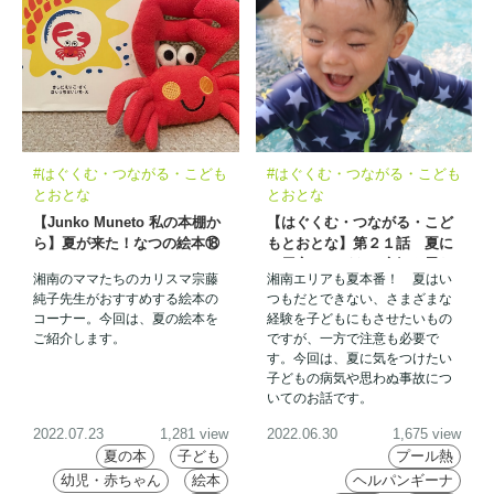
#はぐくむ・つながる・こども
#はぐくむ・つながる・こども
とおとな
とおとな
【Junko Muneto 私の本棚か
【はぐくむ・つながる・こど
ら】夏が来た！なつの絵本⑱
もとおとな】第２１話 夏に
ご用心！こどもの病気や思わ
湘南のママたちのカリスマ宗藤
湘南エリアも夏本番！ 夏はい
ぬ事故
純子先生がおすすめする絵本の
つもだとできない、さまざまな
コーナー。今回は、夏の絵本を
経験を子どもにもさせたいもの
ご紹介します。
ですが、一方で注意も必要で
す。今回は、夏に気をつけたい
子どもの病気や思わぬ事故につ
いてのお話です。
2022.07.23
1,281 view
2022.06.30
1,675 view
夏の本
子ども
プール熱
幼児・赤ちゃん
絵本
ヘルパンギーナ