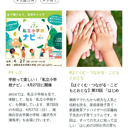
＃大阪万博
＃子育て
#キッズ
#はぐくむ・つながる・こども
とおとな
学校って楽しい！「私立小学
校ナビ」、4月27日に開催
【はぐくむ・つながる・こど
もとおとな】第33話 「はじめ
aiccoでは、私立小学校を見て、
の100か月の育ちビジョン」
体験して、知る「私立小学校ナ
湘南ママたちから絶大な人気と
とは？
ビ」を開催しています。第7回目
信頼を誇る、産前産後子育て・
の今回は、4月27日（日）、湘
家庭教育アドバイザーの宗藤純
南白百合学園小学校（藤沢市片
子先生の子育てコラムです。今
瀬海岸）を会場に行います。
回は、すべての大人に知ってほ
しい「はじめの100か月の育ち