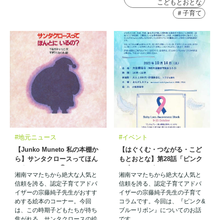
こどもとおとな
＃子育て
#地元ニュース
#イベント
【Junko Muneto 私の本棚か
【はぐくむ・つながる・こど
ら】サンタクロースってほん
もとおとな】第28話「ピンク
とうにいるの？㉕
&ブルーリボン」～Baby
湘南ママたちから絶大な人気と
湘南ママたちから絶大な人気と
Loss Awareness Week～
信頼を誇る、認定子育てアドバ
信頼を誇る、認定子育てアドバ
イザーの宗藤純子先生がおすす
イザーの宗藤純子先生の子育て
めする絵本のコーナー。今回
コラムです。今回は、『ピンク&
は、この時期子どもたちが待ち
ブルーリボン』についてのお話
焦がれる、サンタクロースの絵
です。