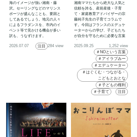
海のイメージが強い湘南・藤
湘南ママたちから絶大な人気と
びそして…「NO!～子どもに
沢。セーリングなどのマリンス
信頼を誇る、産前産後・子育
も大人にも大切なことば～」
ポーツが盛んなことも、要因と
て・家庭教育アドバイザーの宗
してあるでしょう。地元の人々
藤純子先生の子育てコラムで
によるフラダンスを、市内のイ
す。今回はフランスのエデュケ
ベント等で見かける機会が多い
ーターからの学び、子どもたち
訳も、うなずけます。
が自分を守るために必要な言葉
『NO』についてです。
2026.07.07
284 view
2025.09.25
1,252 view
注目
＃NOという言葉
＃アイラブみー
＃エデュケーター
＃はぐくむ・つながる・
こどもとおとな
＃子どもの権利
＃子育て
注目