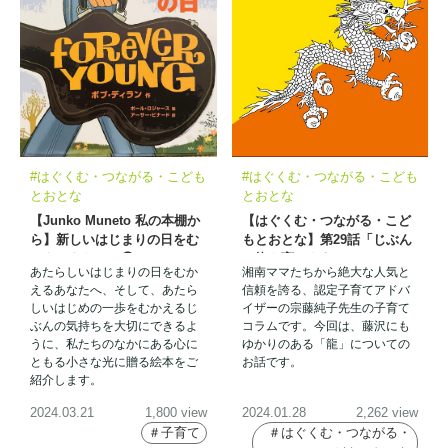
#はぐくむ・つながる・こども
#はぐくむ・つながる・こども
とおとな
とおとな
【Junko Muneto 私の本棚か
【はぐくむ・つながる・こど
ら】新しいはじまりの日をむ
もとおとな】第29話「じぶん
かえるあなたへ㉖
の龍を育てよう」
あたらしいはじまりの日をむか
湘南ママたちから絶大な人気と
えるあなたへ、そして、あたら
信頼を誇る、認定子育てアドバ
しいはじめの一歩をむかえるじ
イザーの宗藤純子先生の子育て
ぶんの気持ちを大切にできるよ
コラムです。今回は、藤沢にも
うに、私たちのなかにある心に
ゆかりのある「龍」についての
ともる小さな光に贈る絵本をご
お話です。
紹介します。
2024.03.21
1,800 view
2024.01.28
2,262 view
＃子育て
＃はぐくむ・つながる・